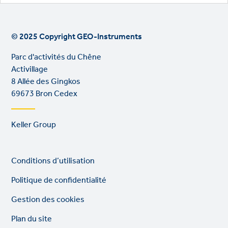
© 2025 Copyright GEO-Instruments
Parc d'activités du Chêne
Activillage
8 Allée des Gingkos
69673 Bron Cedex
Footer
Keller Group
links
Legal
So
Conditions d’utilisation
links
lin
Politique de confidentialité
Gestion des cookies
Plan du site