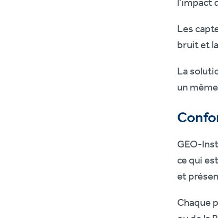
l’impact 
Les capte
bruit et 
La soluti
un même s
Confo
GEO-Instr
ce qui es
et prése
Chaque pr