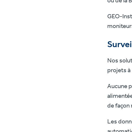
ou de la
GEO-Instr
moniteurs
Survei
Nos solut
projets à
Aucune p
alimentée
de façon 
Les donné
automat