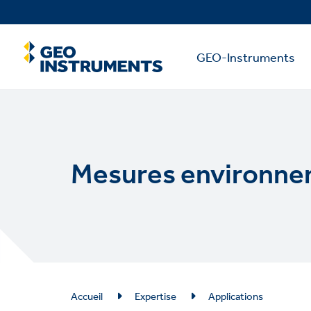
Skip
to
main
Main
content
GEO-Instruments
Menu
Mesures environne
Breadcrumb
Accueil
Expertise
Applications