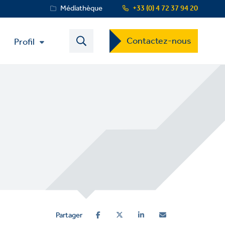
Service
Médiathèque
+33 (0) 4 72 37 94 20
Menu
Contact
Contactez-nous
Profil
US
Dropdown
Menu
Partager