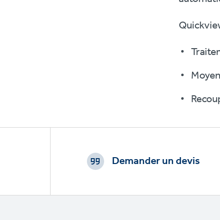
Quickview
Traite
Moyenn
Recoup
Footer
CTAs
Demander un devis