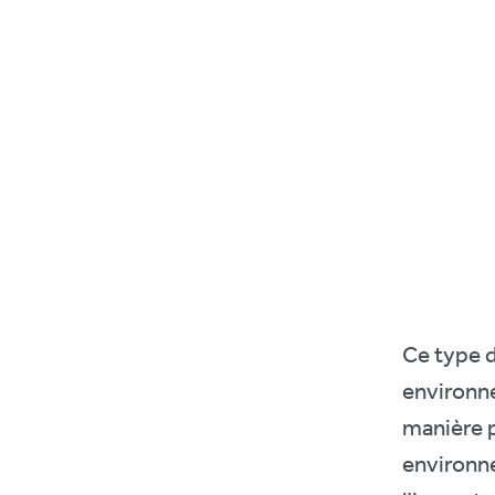
Ce type d
environne
manière p
environn