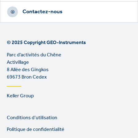
Contactez-nous
© 2025 Copyright GEO-Instruments
Parc d'activités du Chêne
Activillage
8 Allée des Gingkos
69673 Bron Cedex
Footer
Keller Group
links
Legal
So
Conditions d’utilisation
links
lin
Politique de confidentialité