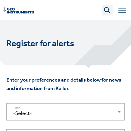
Skip
to
main
content
Register for alerts
Enter your preferences and details below for news
and information from Keller.
Titre